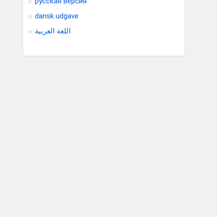
pусская версия
dansk udgave
اللغة العربية