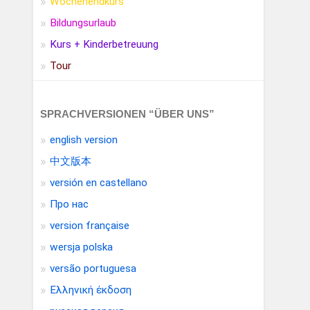
Wochenendkurs
Bildungsurlaub
Kurs + Kinderbetreuung
Tour
SPRACHVERSIONEN “ÜBER UNS”
english version
中文版本
versión en castellano
Про нас
version française
wersja polska
versão portuguesa
Ελληνική έκδοση