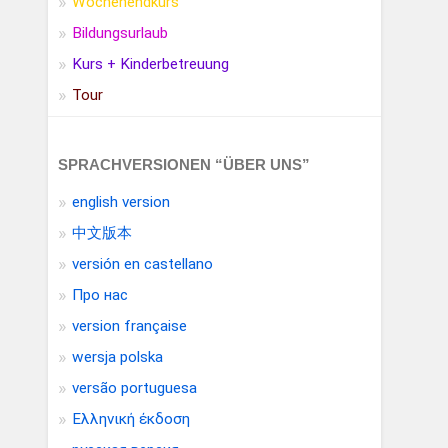
Wochenendkurs
Bildungsurlaub
Kurs + Kinderbetreuung
Tour
SPRACHVERSIONEN “ÜBER UNS”
english version
中文版本
versión en castellano
Про нас
version française
wersja polska
versão portuguesa
Ελληνική έκδοση