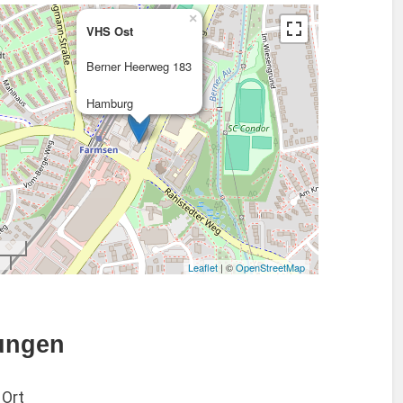
×
VHS Ost
Berner Heerweg 183
Hamburg
Leaflet
| ©
OpenStreetMap
ungen
 Ort