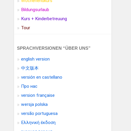
Wochenendkurs
Bildungsurlaub
Kurs + Kinderbetreuung
Tour
SPRACHVERSIONEN “ÜBER UNS”
english version
中文版本
versión en castellano
Про нас
version française
wersja polska
versão portuguesa
Ελληνική έκδοση